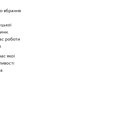
го вбрання
ецької
ини,
час роботи
.
час якої
ливості
та