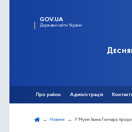
GOV.UA
Державні сайти України
Десня
Про район
Адміністрація
Контакт
Новини
У Музеї Івана Гончара продовжили виставку українського та кримськота