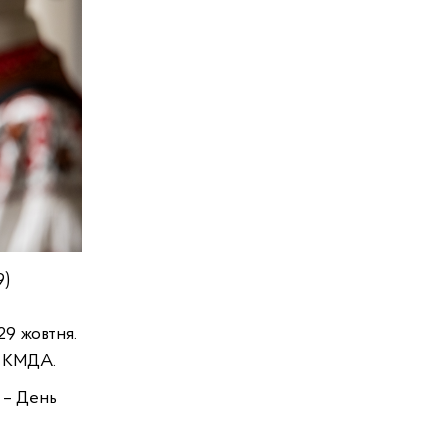
9)
29 жовтня.
и КМДА.
ї – День