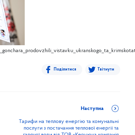
_gonchara_prodovzhili_vistavku_ukranskogo_ta_krimskot
Поділитися
Твітнути
Наступна
Тарифи на теплову енергію та комунальні
послуги з постачання теплової енергії та
гарячої води від ТОВ «Керуюча компанія