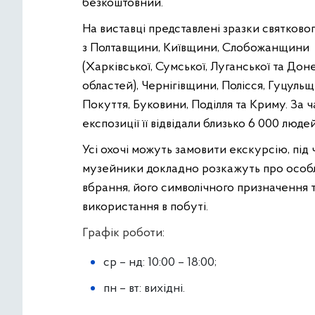
безкоштовний.
На виставці представлені зразки святково
з Полтавщини, Київщини, Слобожанщини
(Харківської, Сумської, Луганської та Дон
областей), Чернігівщини, Полісся, Гуцульщ
Покуття, Буковини, Поділля та Криму. За 
експозиції її відвідали близько 6 000 людей
Усі охочі можуть замовити екскурсію, під 
музейники докладно розкажуть про особ
вбрання, його символічного призначення 
використання в побуті.
Графік роботи
:
ср – нд: 10:00 – 18:00;
пн – вт: вихідні.