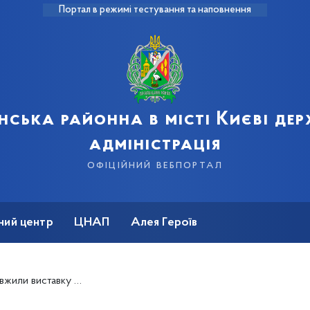
Портал в режимі тестування та наповнення
нська районна в місті Києві де
адміністрація
офіційний вебпортал
ний центр
ЦНАП
Алея Героїв
тарського вбрання до 29 жовтня (+фото)