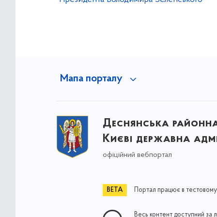
Мапа порталу
Деснянська районна 
Києві державна адмі
офіційний вебпортал
Портал працює в тестовому
Весь контент доступний за 