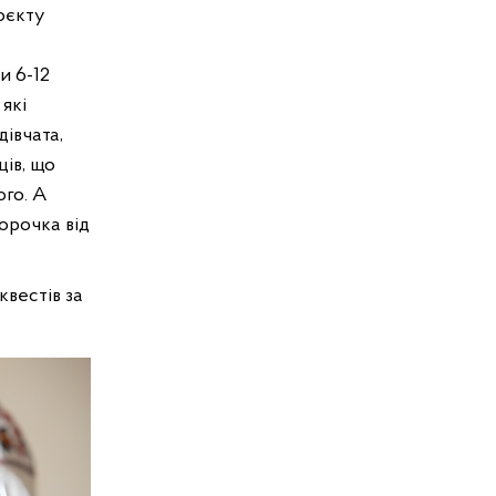
роєкту
и 6-12
 які
дівчата,
ців, що
ого. А
орочка від
квестів за