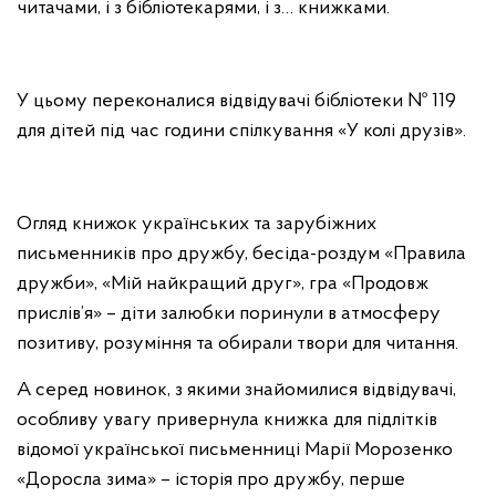
читачами, і з бібліотекарями, і з… книжками.
У цьому переконалися відвідувачі бібліотеки № 119
для дітей під час години спілкування «У колі друзів».
Огляд книжок українських та зарубіжних
письменників про дружбу, бесіда-роздум «Правила
дружби», «Мій найкращий друг», гра «Продовж
прислів’я» – діти залюбки поринули в атмосферу
позитиву, розуміння та обирали твори для читання.
А серед новинок, з якими знайомилися відвідувачі,
особливу увагу привернула книжка для підлітків
відомої української письменниці Марії Морозенко
«Доросла зима» – історія про дружбу, перше