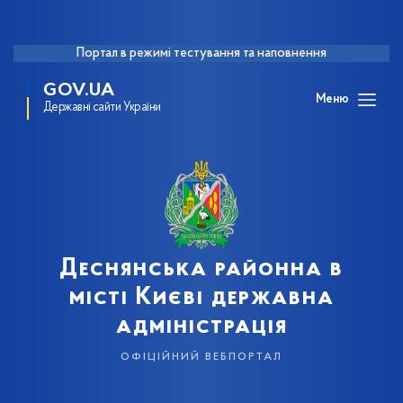
Портал в режимі тестування та наповнення
GOV.UA
Меню
Державні сайти України
Деснянська районна в
місті Києві державна
адміністрація
офіційний вебпортал