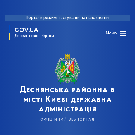
Портал в режимі тестування та наповнення
GOV.UA
Меню
Державні сайти України
Деснянська районна в
місті Києві державна
адміністрація
офіційний вебпортал