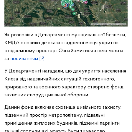
Як розповіли в Департаменті муніципальної безпеки,
КМДА оновило де вказані адресні місця укриттів
в підземному просторі. Ознайомитися з нею можна
за
посиланням
.
У Департаменті нагадали, що для укриття населення
Києва від надзвичайних ситуацій техногенного,
природного та воєнного характеру створено фонд
захисних споруд цивільної оборони.
Даний фонд включає сховища цивільного захисту,
підземний простір метрополітену, підвальні
приміщення житлових будинків, підземні паркінги
та інші споруди, які можуть бути тимчасово