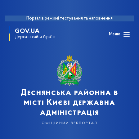
Портал в режимі тестування та наповнення
GOV.UA
Меню
Державні сайти України
Деснянська районна в
місті Києві державна
адміністрація
офіційний вебпортал