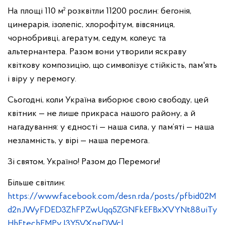
На площі 110 м² розквітли 11200 рослин: бегонія,
цинерарія, ізолепіс, хлорофітум, вівсяниця,
чорнобривці, агератум, седум, колеус та
альтернантера. Разом вони утворили яскраву
квіткову композицію, що символізує стійкість, пам'ять
і віру у перемогу.
Сьогодні, коли Україна виборює свою свободу, цей
квітник — не лише прикраса нашого району, а й
нагадування: у єдності — наша сила, у пам’яті — наша
незламність, у вірі — наша перемога.
Зі святом, Україно! Разом до Перемоги!
Більше світлин:
https://www.facebook.com/desn.rda/posts/pfbid02M
d2nJWyFDED3ZhFPZwUqq5ZGNFkEFBxXVYNt88uiTy
HhFtechEMPvJ3Y5VXpgDWcl