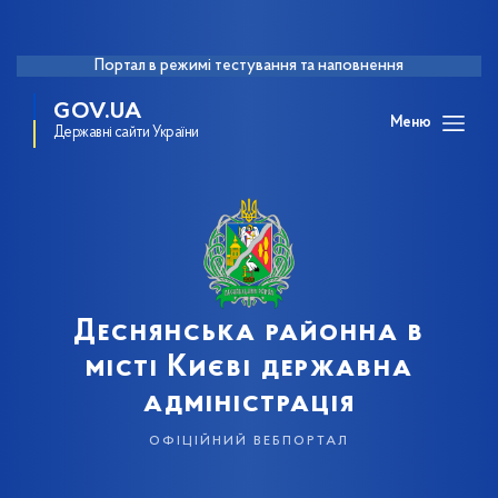
Портал в режимі тестування та наповнення
GOV.UA
Меню
Державні сайти України
Деснянська районна в
місті Києві державна
адміністрація
офіційний вебпортал