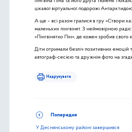
пінгвіна Піна та його друга тюленя Тюкало
цікавої віртуальної подорожі Антарктидою
А ще – всі разом гралися в гру «Створи ка
маленьких пінгвінят. З неймовірною радіс
«Пінгвінятко Пін», де кожен зробив свого к
Діти отримали безліч позитивних емоцій 
автограф-сесією та дружнім фото на згадк
Надрукувати
Попередня
У Деснянському районі завершився