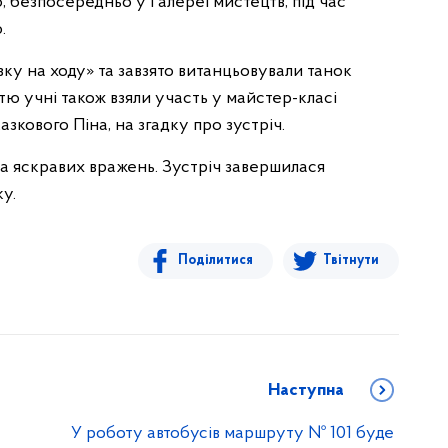
, безпосередньо у Галереї мистецтв, під час
.
зку на ходу» та завзято витанцьовували танок
тю учні також взяли участь у майстер-класі
азкового Піна, на згадку про зустріч.
та яскравих вражень. Зустріч завершилася
у.
Поділитися
Твітнути
Наступна
У роботу автобусів маршруту № 101 буде