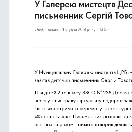
У Галерею мистецтв Дес
письменник Сергій Тов
Опубліковано 21 грудня 2018 року о 13:50
У Муніципальну Галерею мистецтв ЦРБ ім
завітав дитячий письменник Сергій Товст
Для дітей 2-го класу ЗЗСО № 238 Деснянс
веселу та яскраву віртуальну подорож за
Гвін», яка отримала перемогу на конкурс
«Фонтан казок». Письменник розповів діт
пінгвіна та разом з ними відтворив декіль