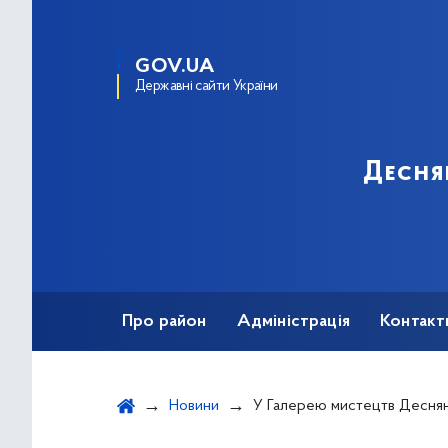
GOV.UA
Державні сайти України
Десня
Про район
Адміністрація
Контакт
Новини
У Галерею мистецтв Деснянського району завітав дитячи