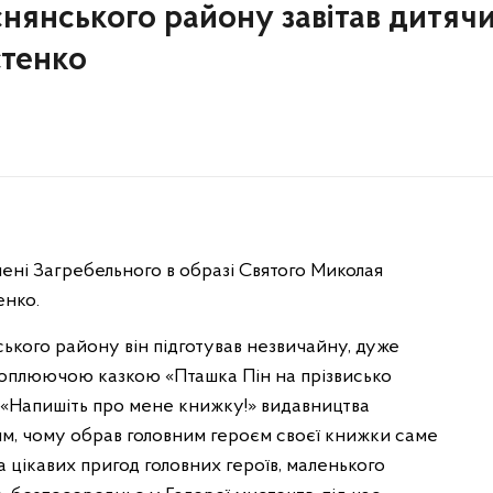
нянського району завітав дитяч
стенко
ені Загребельного в образі Святого Миколая
енко.
ького району він підготував незвичайну, дуже
хоплюючою казкою «Пташка Пін на прізвисько
і «Напишіть про мене книжку!» видавництва
ям, чому обрав головним героєм своєї книжки саме
ка цікавих пригод головних героїв, маленького