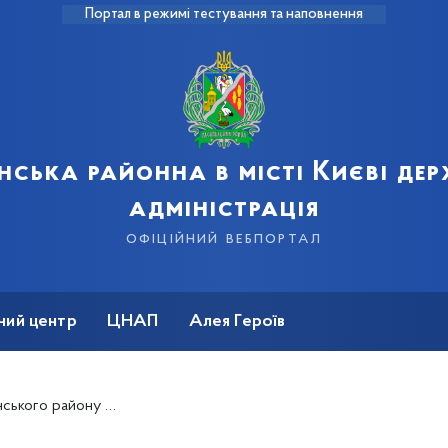
Портал в режимі тестування та наповнення
нська районна в місті Києві де
адміністрація
офіційний вебпортал
ний центр
ЦНАП
Алея Героїв
й письменник Сергій Товстенко