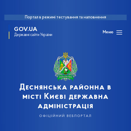
Портал в режимі тестування та наповнення
GOV.UA
Меню
Державні сайти України
Деснянська районна в
місті Києві державна
адміністрація
офіційний вебпортал