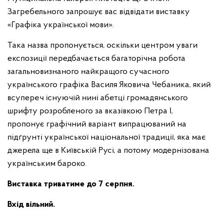
Загребельного запрошує вас відвідати виставку
«Графіка української мови».
Така назва пропонується, оскільки центром уваги
експозиції передбачається багаторічна робота
загальновизнаного найкращого сучасного
українського графіка Василя Яковича Чебаника, який
всупереч існуючій нині абетці громадянського
шрифту розробленого за вказівкою Петра І,
пропонує графічний варіант випрацюваний на
підґрунті української національної традиції, яка має
джерела ще в Київській Русі, а потому модернізована
українським бароко.
Виставка триватиме до 7 серпня.
Вхід вільний.