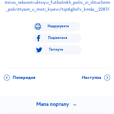
itstvo_rekonstruktsiyu_futbolnikh_poliv_zi_shtuchnim
_pokrittyam_u_misti_kiyevi/tsjn6gbsfv_kmda__2287/
.
Надрукувати
Поділитися
Твітнути
Попередня
Наступна
Мапа порталу