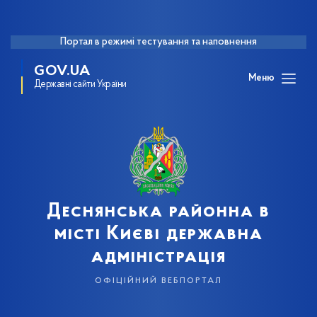
Портал в режимі тестування та наповнення
GOV.UA
Меню
Державні сайти України
Деснянська районна в
місті Києві державна
адміністрація
офіційний вебпортал