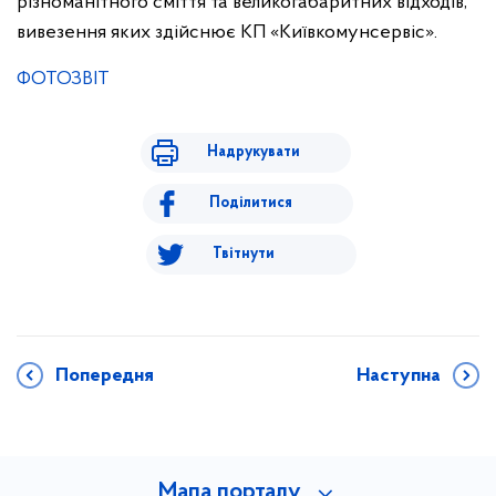
різноманітного сміття та великогабаритних відходів,
вивезення яких здійснює КП «Київкомунсервіс».
ФОТОЗВІТ
Надрукувати
Поділитися
Твітнути
Попередня
Наступна
Мапа порталу