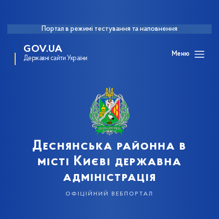
Портал в режимі тестування та наповнення
GOV.UA
Меню
Державні сайти України
Деснянська районна в
місті Києві державна
адміністрація
офіційний вебпортал