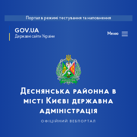
Портал в режимі тестування та наповнення
GOV.UA
Меню
Державні сайти України
Деснянська районна в
місті Києві державна
адміністрація
офіційний вебпортал