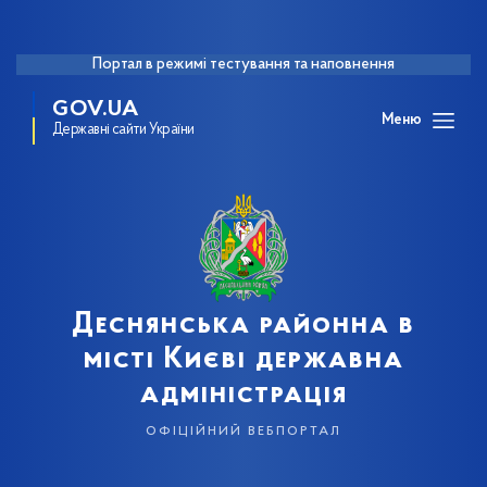
Портал в режимі тестування та наповнення
GOV.UA
Меню
Державні сайти України
Деснянська районна в
місті Києві державна
адміністрація
офіційний вебпортал