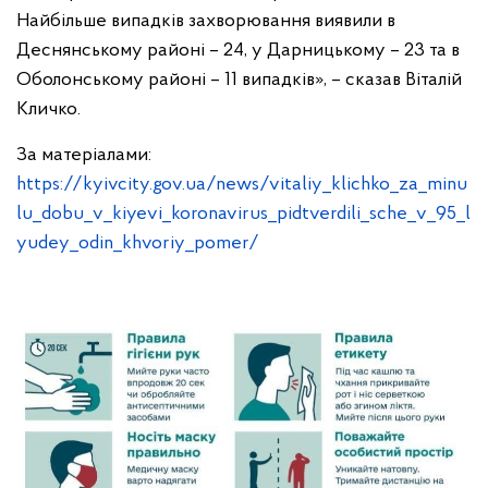
Найбільше випадків захворювання виявили в
Деснянському районі – 24, у Дарницькому – 23 та в
Оболонському районі – 11 випадків», – сказав Віталій
Кличко.
За матеріалами:
https://kyivcity.gov.ua/news/vitaliy_klichko_za_minu
lu_dobu_v_kiyevi_koronavirus_pidtverdili_sche_v_95_l
yudey_odin_khvoriy_pomer/