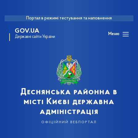
Портал в режимі тестування та наповнення
GOV.UA
Меню
Державні сайти України
Деснянська районна в
місті Києві державна
адміністрація
офіційний вебпортал