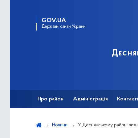
GOV.UA
Державні сайти України
Десня
Про район
Адміністрація
Контакт
Новини
У Деснянському районі визначили найкращі футбольні команд