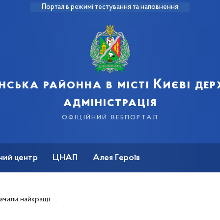
Портал в режимі тестування та наповнення
нська районна в місті Києві де
адміністрація
офіційний вебпортал
ний центр
ЦНАП
Алея Героїв
и на призи Клубу «Шкіряний м’яч»