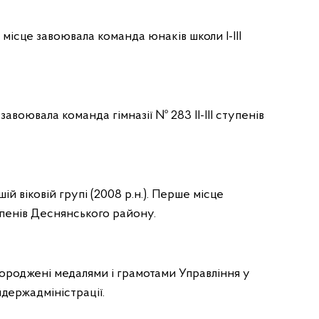
ше місце завоювала команда юнаків школи І-ІІІ
 завоювала команда гімназії № 283 ІІ-ІІІ ступенів
й віковій групі (2008 р.н.). Перше місце
тупенів Деснянського району.
ороджені медалями і грамотами Управління у
держадміністрації.