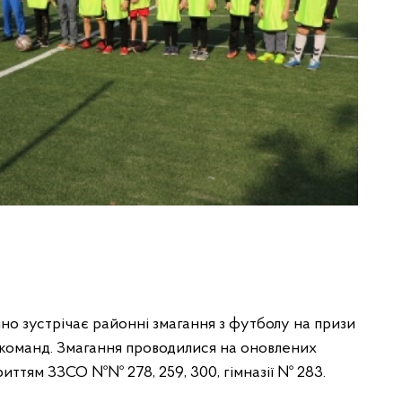
о зустрічає районні змагання з футболу на призи
 команд. Змагання проводилися на оновлених
ттям ЗЗСО №№ 278, 259, 300, гімназії № 283.