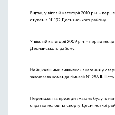
Відтак, у віковій категорії 2010 р.н. – пер
ступенів № 192 Деснянського району.
У віковій категорії 2009 р.н. – перше місце
Деснянського району.
Найцікавішими виявились змагання у старші
завоювала команда гімназії № 283 ІІ-ІІІ с
Переможці та призери змагань будуть наг
справах молоді та спорту Деснянської рай