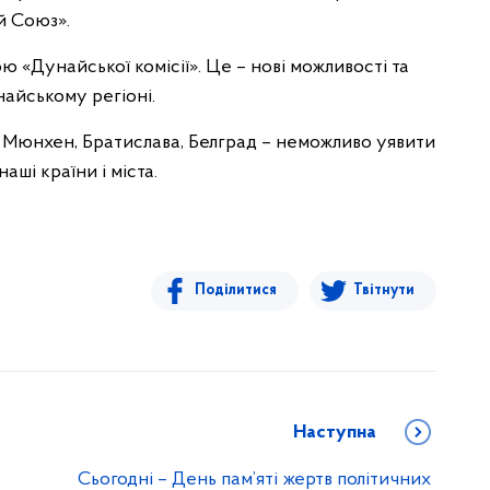
й Союз».
ю «Дунайської комісії». Це – нові можливості та
айському регіоні.
, Мюнхен, Братислава, Белград – неможливо уявити
аші країни і міста.
Поділитися
Твітнути
Наступна
Сьогодні – День пам’яті жертв політичних