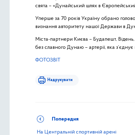
свята – «Дунайський шлях в Європейськи
Уперше за 70 років Україну обрано голово
визнання авторитету нашої Держави в Дун
Міста-партнери Києва – Будапешт, Відень
без славного Дунаю – артерії, яка з’єднує н
ФОТОЗВІТ
Надрукувати
Попередня
На Центральній спортивній арені