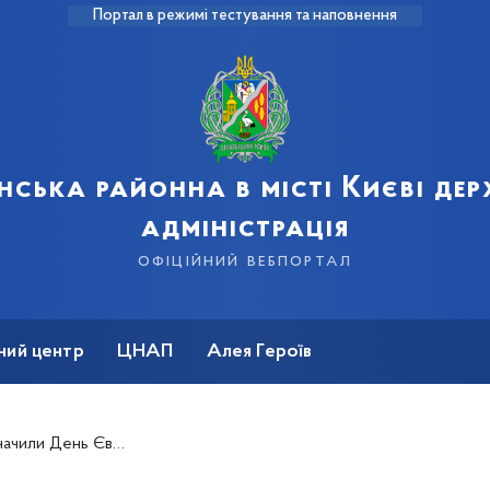
Портал в режимі тестування та наповнення
нська районна в місті Києві де
адміністрація
офіційний вебпортал
ний центр
ЦНАП
Алея Героїв
чили День Європи