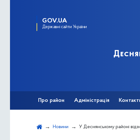
GOV.UA
Державні сайти України
Десня
Про район
Адміністрація
Контакт
Новини
У Деснянському районі відзна