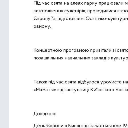
Під час свята на алеях парку працювали м
виготовлення сувенірів, проводилися вік
Європу?», підготовлені Освітньо-культу
району.
Концертною програмою привітали зі святом
позашкільних навчальних закладів культу
Також під час свята відбулося урочисте
«Мама і я» від заступниці Київського місь
Довідково.
День Європи в Києві відзначається вже 19-