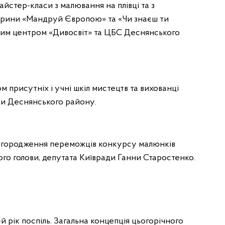
айстер-класи з малювання на плівці та з
торини «Мандруй Європою» та «Чи знаєш ти
рним центром «Дивосвіт» та ЦБС Деснянського
 присутніх і учні шкіл мистецтв та вихованці
ри Деснянського району.
 нагородження переможців конкурсу малюнків
кого голови, депутата Київради Ганни Старостенко.
й рік поспіль. Загальна концепція цьогорічного