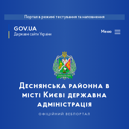
Портал в режимі тестування та наповнення
GOV.UA
Меню
Державні сайти України
Деснянська районна в
місті Києві державна
адміністрація
офіційний вебпортал