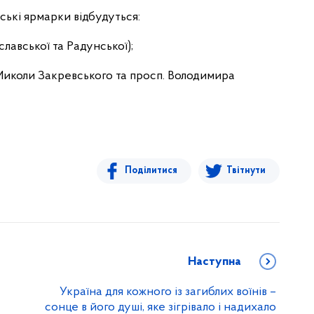
ські ярмарки відбудуться:
славської та Радунської);
 Миколи Закревського та просп. Володимира
Поділитися
Твітнути
Наступна
Україна для кожного із загиблих воїнів –
сонце в його душі, яке зігрівало і надихало