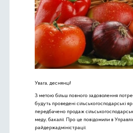
Увага, деснянці!
З метою більш повного задоволення потреб
будуть проведені сільськогосподарські я
передбачено продаж сільськогосподарсько
меду, бакалії. Про це повідомили в Управ
райдержадміністрації.