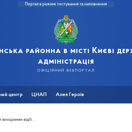
Портал в режимі тестування та наповнення
нська районна в місті Києві де
адміністрація
офіційний вебпортал
ний центр
ЦНАП
Алея Героїв
йні сільськогосподарські ярмарки