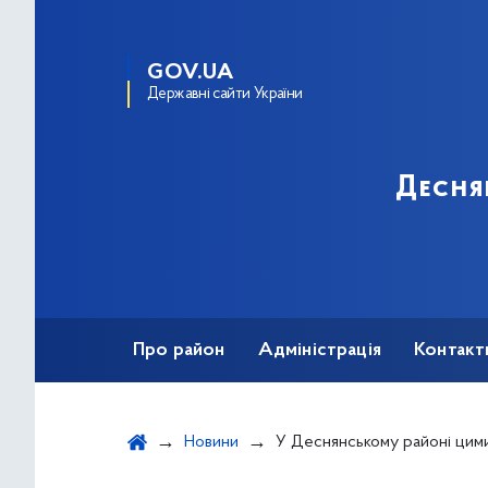
GOV.UA
Державні сайти України
Десня
Про район
Адміністрація
Контакт
Новини
У Деснянському районі цими вихідними відбудуться традиці