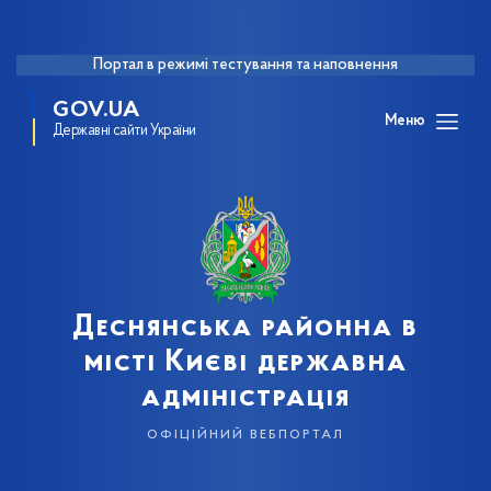
Портал в режимі тестування та наповнення
GOV.UA
Меню
Державні сайти України
Деснянська районна в
місті Києві державна
адміністрація
офіційний вебпортал