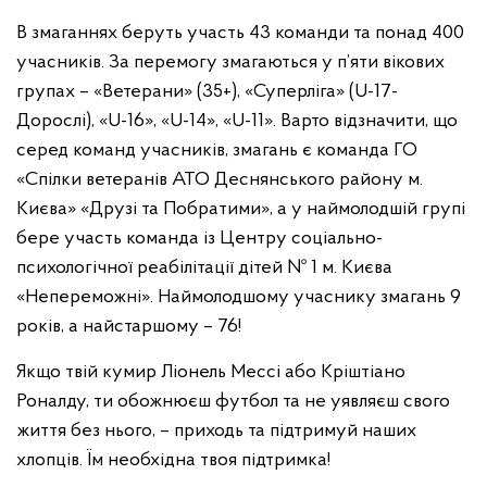
В змаганнях беруть участь 43 команди та понад 400
учасників. За перемогу змагаються у п’яти вікових
групах – «Ветерани» (35+), «Суперліга» (U-17-
Дорослі), «U-16», «U-14», «U-11». Варто відзначити, що
серед команд учасників, змагань є команда ГО
«Спілки ветеранів АТО Деснянського району м.
Києва» «Друзі та Побратими», а у наймолодшій групі
бере участь команда із Центру соціально-
психологічної реабілітації дітей № 1 м. Києва
«Непереможні». Наймолодшому учаснику змагань 9
років, а найстаршому – 76!
Якщо твій кумир Ліонель Мессі або Кріштіано
Роналду, ти обожнюєш футбол та не уявляєш свого
життя без нього, – приходь та підтримуй наших
хлопців. Їм необхідна твоя підтримка!