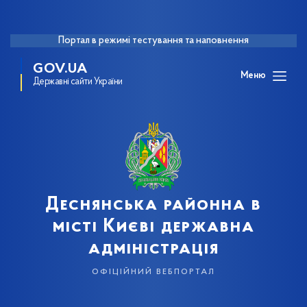
Портал в режимі тестування та наповнення
GOV.UA
Меню
Державні сайти України
Деснянська районна в
місті Києві державна
адміністрація
офіційний вебпортал