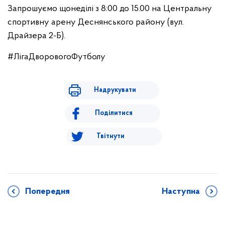
Запрошуємо щонеділі з 8:00 до 15.00 на Центральну
спортивну арену Деснянського району (вул.
Драйзера 2-Б).
#ЛігаДворовогоФутболу
Надрукувати
Поділитися
Твітнути
Попередня
Наступна