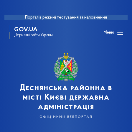
Портал в режимі тестування та наповнення
GOV.UA
Меню
Державні сайти України
Деснянська районна в
місті Києві державна
адміністрація
офіційний вебпортал