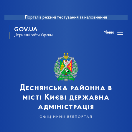
Портал в режимі тестування та наповнення
GOV.UA
Меню
Державні сайти України
Деснянська районна в
місті Києві державна
адміністрація
офіційний вебпортал