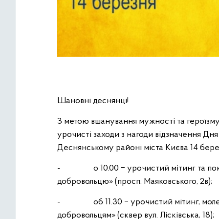
Шановні деснянці!
З метою вшанування мужності та героїзм
урочисті заходи з нагоди відзначення Дня 
Деснянському районі міста Києва 14 бере
- о 10.00 ‒ урочистий мітинг та покла
добровольцю» (просп. Маяковського, 2в);
- об 11.30 ‒ урочистий мітинг, молебен
добровольцям» (сквер вул. Лісківська, 18);