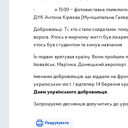
- о 15.00 ‒ фотовиставка полеглого бі
ДУК Антона Кіреєва (Муніципальна Галерея
Добровольці. Ті, хто стали солдатами, том
ворога. Хтось в мирному житті був лікаре
хтось був студентом та кинув навчання.
Їх подвиг врятував країну. Вони пройшли
Іловайськ, Мар’їнка, Донецький аеропорт
Іменами добровольців, що віддали на фрон
українських міст. І відтепер 14 березня кр
Днем українського добровольця.
Запрошуємо деснянців долучитись до уроч
Надрукувати