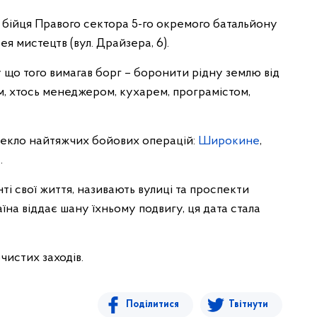
йця Правого сектора 5-го окремого батальйону
 мистецтв (вул. Драйзера, 6).
у що того вимагав борг – боронити рідну землю від
м, хтось менеджером, кухарем, програмістом,
 пекло найтяжчих бойових операцій:
Широкине
,
…
ті свої життя, називають вулиці та проспекти
аїна віддає шану їхньому подвигу, ця дата стала
истих заходів.
Поділитися
Твітнути