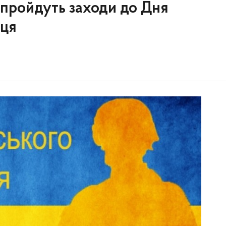
 пройдуть заходи до Дня
ьця