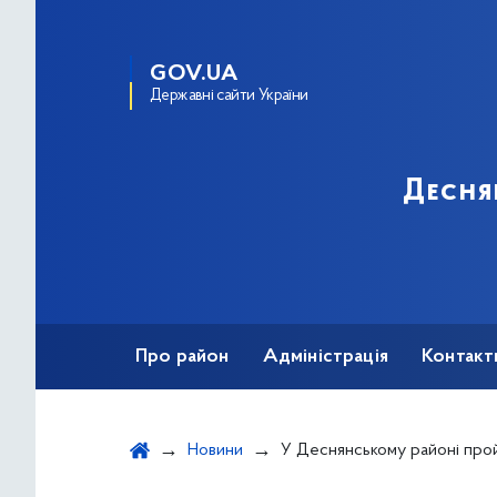
GOV.UA
Державні сайти України
Десня
Про район
Адміністрація
Контакт
Новини
У Деснянському районі пройдуть заходи до Дня