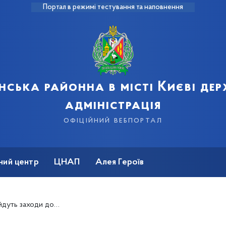
Портал в режимі тестування та наповнення
нська районна в місті Києві де
адміністрація
офіційний вебпортал
ний центр
ЦНАП
Алея Героїв
 українського добровольця