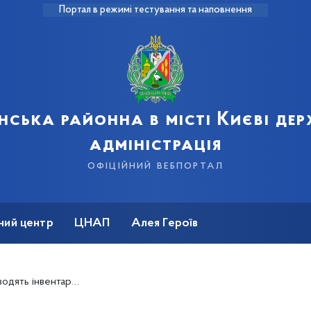
Портал в режимі тестування та наповнення
нська районна в місті Києві де
адміністрація
офіційний вебпортал
ний центр
ЦНАП
Алея Героїв
нтаж покинутих гаражних боксів