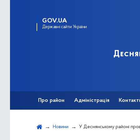
GOV.UA
Державні сайти України
Десня
Про район
Адміністрація
Контакт
Новини
У Деснянському районі проводять інвентаризацію та демо