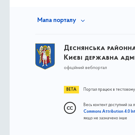
Мапа порталу
Деснянська районна 
Києві державна адмі
офіційний вебпортал
Портал працює в тестовому
Весь контент доступний за 
Commons Attribution 4.0 Int
якщо не зазначено інше