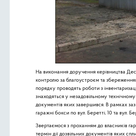
На виконання доручення керівництва Десн
контролю за благоустроєм та збереженн
порядку проводять роботи з інвентаризаці
знаходяться у незадовільному технічному ст
документів яких завершився. В рамках заз
гаражні бокси по вул. Беретті, 10 та вул. Бер
Звертаємося з проханням до власників гар
термін дії дозвільних документів яких сп