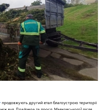
у
продовжують другий етап благоустрою території
(між вул. Драйзера та просп. Маяковського) після