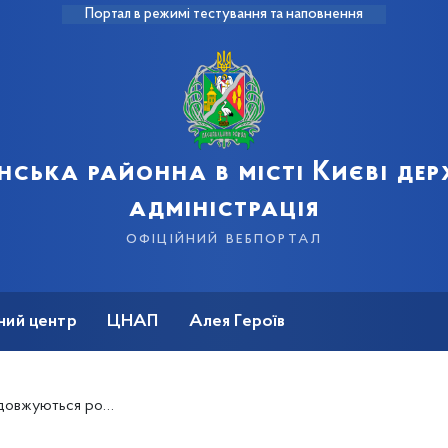
Портал в режимі тестування та наповнення
нська районна в місті Києві де
адміністрація
офіційний вебпортал
ний центр
ЦНАП
Алея Героїв
землях водного фонду та прибережних ділянках