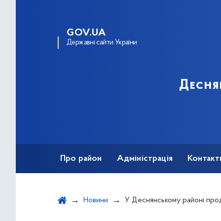
GOV.UA
Державні сайти України
Десня
Про район
Адміністрація
Контакт
Новини
У Деснянському районі продовжуються роботи з благоустрою та наведення порядку на 