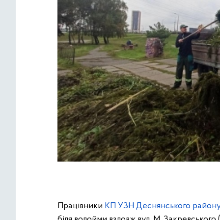
Працівники
КП УЗН Деснянського район
біля водойми вздовж вул. М. Закревського 