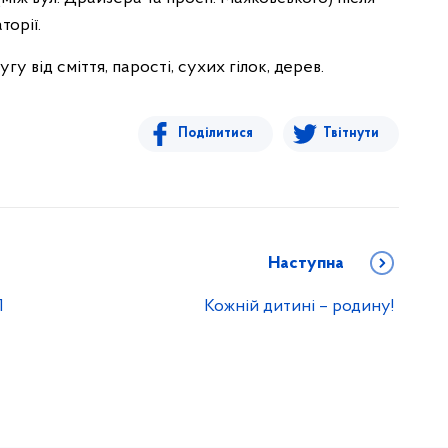
орії.
від сміття, парості, сухих гілок, дерев.
Поділитися
Твітнути
Наступна
П
Кожній дитині – родину!