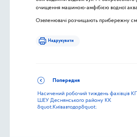
очищення машиною-амфібією водної акват
Озеленювачі розчищають прибережну смугу 
Надрукувати
Попередня
Насичений робочий тиждень фахівців К
ШЕУ Деснянського району КК
&quot;Київавтодор&quot;