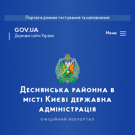
Портал в режимі тестування та наповнення
GOV.UA
Меню
Державні сайти України
Деснянська районна в
місті Києві державна
адміністрація
офіційний вебпортал