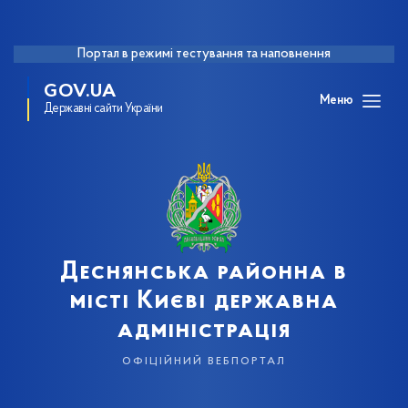
Портал в режимі тестування та наповнення
GOV.UA
Меню
Державні сайти України
Деснянська районна в
місті Києві державна
адміністрація
офіційний вебпортал