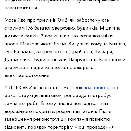
не дозволяє безаварійно витримувати нормативні
навантаження.
Мова йде про три лінії 10 кВ, які забезпечують
струмом 178 багатоповерхових будинків, 14 шкіл та
дитячих садків, 3 поліклініки, що розташовані по
просп. Маяковського, бульв. Вигурівському та Бикова,
вул. Бальзака, Закревського, Драйзера, Лифаря,
Данькевича, Будищанській, Лаврухіна та Каштановій
отримають надійне оновлене джерело
електропостачання.
У ДТЕК «Київські електромережі»
пояснюють
, що
реконструкція ліній електропередач потребує
земляних робіт. В тому числі з пошкодженням
дорожнього покриття, розриттям газонів. Після
завершення реконструкції, компанія повністю
відновить порядок території у місці проведення