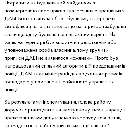
Потрапити на будівельний майданчик з
позачерговою перевіркою вдалося лише працівнику
ДАБІ. Вона оглянула об’єкт будівництва, провела
фотофіксацію та зазначила, що на території забудови
звели ще одну будівлю під підземний паркінг. На
жаль, на території був відсутній представник або
уповноважена особа власника, тому вручити
приписи ДАБІ не виявилося можливим. Проте був
напрацьований спільний алгоритм дій представників
поліції, ДАБІ та адміністрації для вручення приписів
господарю у приміщенні районного управління
поліції.
За результатами інспектування, голова району
доручив організувати на наступному тижні нараду з
представниками депутатського корпусу всіх рівнів,
громадськості району для активізації спільної