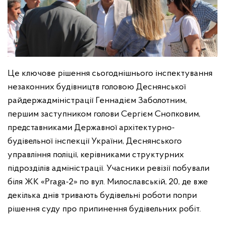
Це ключове рішення сьогоднішнього інспектування
незаконних будівництв головою Деснянської
райдержадміністрації Геннадієм Заболотним,
першим заступником голови Сергієм Снопковим,
представниками Державної архітектурно-
будівельної інспекції України, Деснянського
управління поліції, керівниками структурних
підрозділів адміністрації. Учасники ревізії побували
біля ЖК «Praga-2» по вул. Милославській, 20, де вже
декілька днів тривають будівельні роботи попри
рішення суду про припинення будівельних робіт.