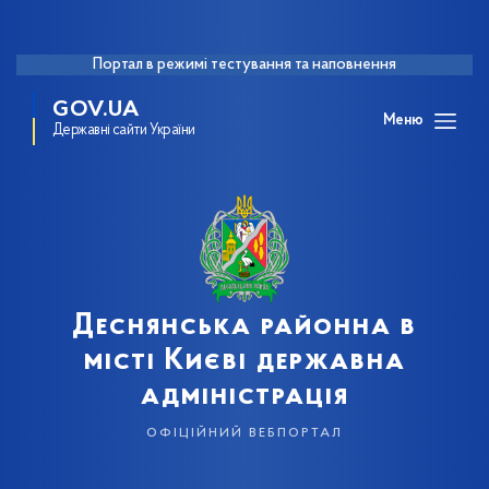
Портал в режимі тестування та наповнення
GOV.UA
Меню
Державні сайти України
Деснянська районна в
місті Києві державна
адміністрація
офіційний вебпортал