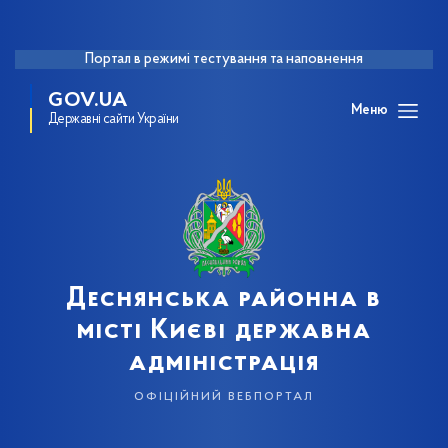
Портал в режимі тестування та наповнення
GOV.UA
Меню
Державні сайти України
Деснянська районна в
місті Києві державна
адміністрація
офіційний вебпортал