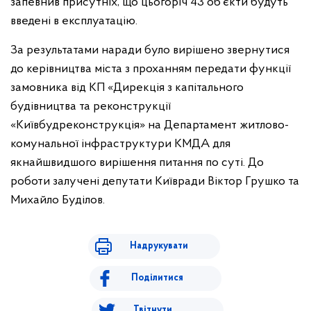
запевнив присутніх, що цьогоріч 43 об’єкти будуть
введені в експлуатацію.
За результатами наради було вирішено звернутися
до керівництва міста з проханням передати функції
замовника від КП «Дирекція з капітального
будівництва та реконструкції
«Київбудреконструкція» на Департамент житлово-
комунальної інфраструктури КМДА для
якнайшвидшого вирішення питання по суті. До
роботи залучені депутати Київради Віктор Грушко та
Михайло Буділов.
Надрукувати
Поділитися
Твітнути