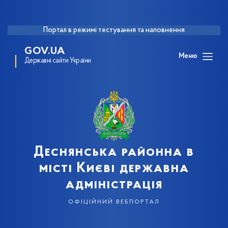
Портал в режимі тестування та наповнення
GOV.UA
Меню
Державні сайти України
Деснянська районна в
місті Києві державна
адміністрація
офіційний вебпортал