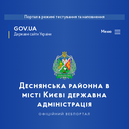
Портал в режимі тестування та наповнення
GOV.UA
Меню
Державні сайти України
Деснянська районна в
місті Києві державна
адміністрація
офіційний вебпортал