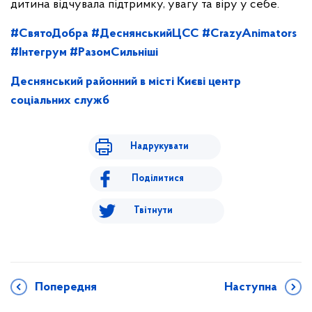
дитина відчувала підтримку, увагу та віру у себе.
#СвятоДобра
#ДеснянськийЦСС
#CrazyAnimators
#Інтегрум
#РазомСильніші
Деснянський районний в місті Києві центр
соціальних служб
Надрукувати
Поділитися
Твітнути
Попередня
Наступна