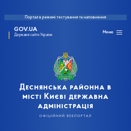
Портал в режимі тестування та наповнення
GOV.UA
Меню
Державні сайти України
Деснянська районна в
місті Києві державна
адміністрація
офіційний вебпортал