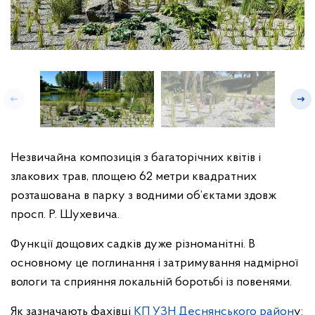
Незвичайна композиція з багаторічних квітів і
злакових трав, площею 62 метри квадратних
розташована в парку з водними об’єктами здовж
просп. Р. Шухевича.
Функції дощових садків дуже різноманітні. В
основному це поглинання і затримування надмірної
вологи та сприяння локальній боротьбі із повенями.
Як зазначають фахівці
КП УЗН Деснянського район
у: