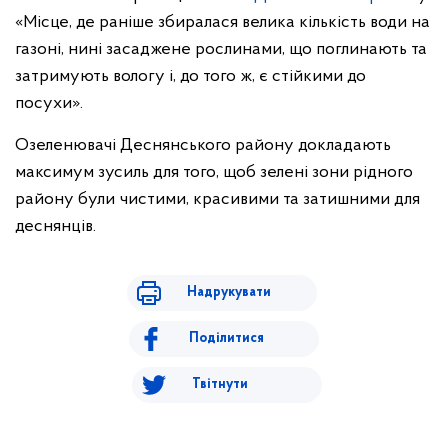
«Місце, де раніше збиралася велика кількість води на
газоні, нині засаджене рослинами, що поглинають та
затримують вологу і, до того ж, є стійкими до
посухи».
Озеленювачі Деснянського району докладають
максимум зусиль для того, щоб зелені зони рідного
району були чистими, красивими та затишними для
деснянців.
Надрукувати
Поділитися
Твітнути