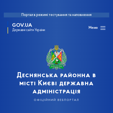
Портал в режимі тестування та наповнення
GOV.UA
Меню
Державні сайти України
Деснянська районна в
місті Києві державна
адміністрація
офіційний вебпортал