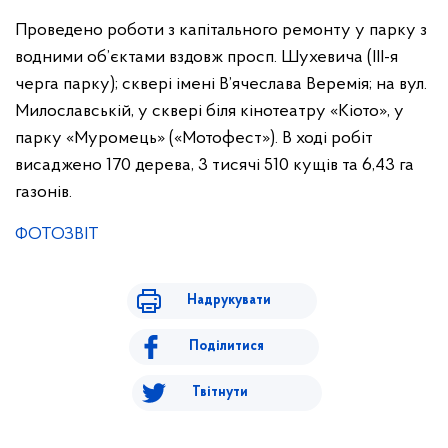
Проведено роботи з капітального ремонту у парку з
водними об’єктами вздовж просп. Шухевича (ІІІ-я
черга парку); сквері імені В’ячеслава Веремія; на вул.
Милославській, у сквері біля кінотеатру «Кіото», у
парку «Муромець» («Мотофест»). В ході робіт
висаджено 170 дерева, 3 тисячі 510 кущів та 6,43 га
газонів.
ФОТОЗВІТ
Надрукувати
Поділитися
Твітнути