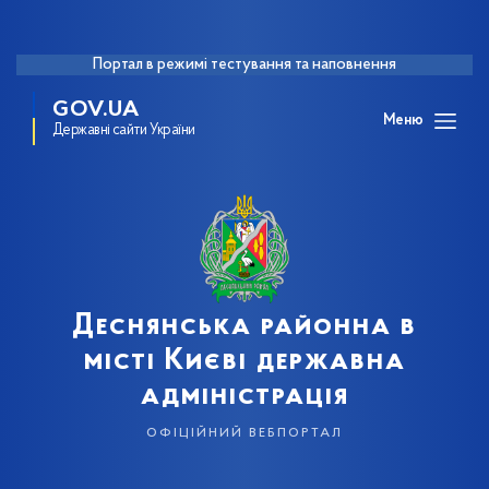
Портал в режимі тестування та наповнення
GOV.UA
Меню
Державні сайти України
Деснянська районна в
місті Києві державна
адміністрація
офіційний вебпортал