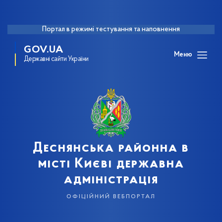
Портал в режимі тестування та наповнення
GOV.UA
Меню
Державні сайти України
Деснянська районна в
місті Києві державна
адміністрація
офіційний вебпортал