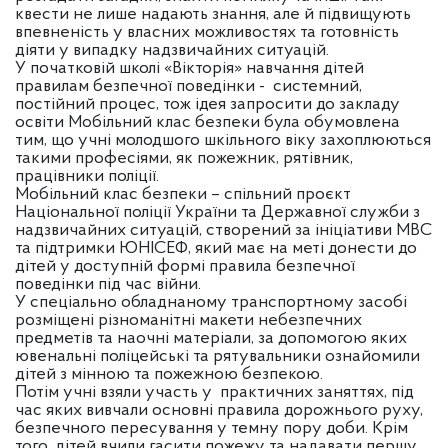
квести не лише надають знання, але й підвищують
впевненість у власних можливостях та готовність
діяти у випадку надзвичайних ситуацій.
У початковій школі «Вікторія» навчання дітей
правилам безпечної поведінки - системний,
постійний процес, тож ідея запросити до закладу
освіти Мобільний клас безпеки була обумовлена
тим, що учні молодшого шкільного віку захоплюються
такими професіями, як пожежник, рятівник,
працівники поліції.
Мобільний клас безпеки – спільний проєкт
Національної поліції України та Державної служби з
надзвичайних ситуацій, створений за ініціативи МВС
та підтримки ЮНІСЕФ, який має на меті донести до
дітей у доступній формі правила безпечної
поведінки під час війни.
У спеціально обладнаному транспортному засобі
розміщені різноманітні макети небезпечних
предметів та наочні матеріали, за допомогою яких
ювенальні поліцейські та рятувальники ознайомили
дітей з мінною та пожежною безпекою.
Потім учні взяли участь у практичних заняттях, під
час яких вивчали основні правила дорожнього руху,
безпечного пересування у темну пору доби. Крім
того, дітей вчили гасити пожежу та надавати першу