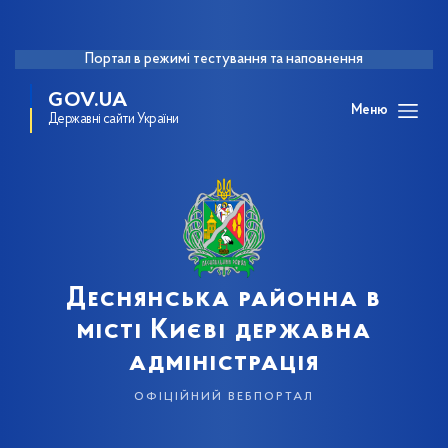
Портал в режимі тестування та наповнення
GOV.UA
Меню
Державні сайти України
Деснянська районна в
місті Києві державна
адміністрація
офіційний вебпортал