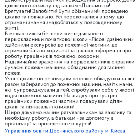
демонстрували навички поводження зі зброєю. День
цивільного захисту під гаслом «Допомогти!
Врятувати! Запобігти! Бути обізнаним!» проведено
цікаво та повчально. Усі переконалися в тому, що
отримані знання знадобляться у повсякденному
житті.
В межах тижня безпеки життєдіяльності
першокласники початкової школи «Лісові дзвіночки»
здійснили екскурсію до пожежної частини, де
отримали багато корисної та цікавої інформації про
роботу працівників пожежної охорони.
Надзвичайне враження на першокласників справили
сучасні пожежні машини, обладнання для гасіння
пожеж.
Учні з цікавістю розглядали пожежні обладунки та всі
разом забиралися до пожежної машини, навіть мами,
які супроводжували дітей, спробували себе у якості
водія пожежної машини. На згадку про зустріч
працівники пожежної частини подарували дітям
цікаві та пізнавальні книжки!
Щиро дякуємо нашим рятувальникам за важливу та
необхідну роботу, а батькам - за допомогу в
організації та проведенні екскурсії!
Управління освіти Деснянського району м. Києва