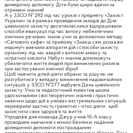
домедичну допомогу. Діти були щиро вдячні за
отримані знання!
А у ЗЗСО № 292 під час уроків з предмету «Захист
України» та в рамках проведення заходів до Дня
цивільного захисту десятикласники відпрацювали
способи евакуації під час витоку небезпечних
хімічних речовин, також учні за допомогою методу
«Світового кафе» та прийому «Знаєш сам, розкажи
іншому!» вивчили алгоритм дій і способи захисту
організму під час аварій з витоком аміаку та
нітратної кислоти. Набуті знання допоможуть
убезпечити життя людей при виникненні ризиків
при застосуванні хімічної зброї!
Щоб навчити дітей діяти зібрано та рішуче, не
розгубитися у випадку виникнення надзвичайних
ситуацій, у ЗЗСО №277 відбувся День цивільного
захисту. Учні та педагогічний колектив школи
удосконалили свої теоретичні знання і практичні
навички щодо дій в умовах екстремальних ситуацій,
перевірили здатність грамотно і чітко діяти , щоб
захистити своє здоров'я та життя.
Упродовж дня команда Джур учнів 10-А класу
проводили навчання з мінної безпеки, надання
домедичної допомоги постраждалим,