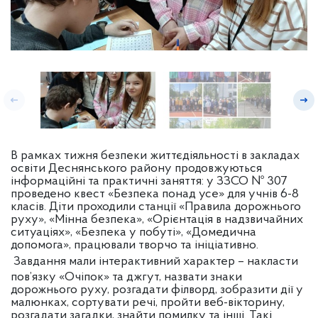
В рамках тижня безпеки життєдіяльності в закладах
освіти Деснянського району продовжуються
інформаційні та практичні заняття: у ЗЗСО № 307
проведено квест «Безпека понад усе» для учнів 6-8
класів. Діти проходили станції «Правила дорожнього
руху», «Мінна безпека», «Орієнтація в надзвичайних
ситуаціях», «Безпека у побуті», «Домедична
допомога», працювали творчо та ініціативно.
Завдання мали інтерактивний характер –
накласти
пов’язку «Очіпок» та джгут, назвати знаки
дорожнього руху, розгадати філворд, зобразити дії у
малюнках, сортувати речі, пройти веб-вікторину,
розгадати загадки, знайти помилку та інші. Такі