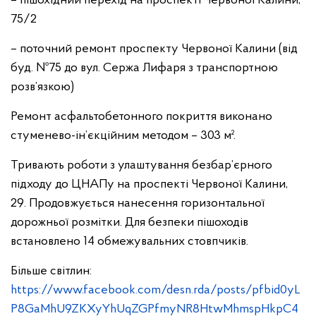
– пішохідний перехід на проспекті Червоної Калини,
75/2
– поточний ремонт проспекту Червоної Калини (від
буд. №75 до вул. Сержа Лифаря з транспортною
розв’язкою)
Ремонт асфальтобетонного покриття виконано
стуменево-ін’єкційним методом – 303 м².
Тривають роботи з улаштування безбар’єрного
підходу до ЦНАПу на проспекті Червоної Калини,
29. Продовжується нанесення горизонтальної
дорожньої розмітки. Для безпеки пішоходів
встановлено 14 обмежувальних стовпчиків.
Більше світлин:
https://www.facebook.com/desn.rda/posts/pfbid0yL
P8GaMhU9ZKXyYhUqZGPfmyNR8HtwMhmspHkpC4