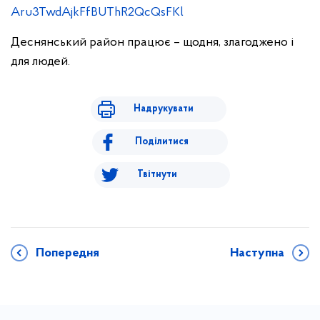
Aru3TwdAjkFfBUThR2QcQsFKl
Деснянський район працює – щодня, злагоджено і
для людей.
Надрукувати
Поділитися
Твітнути
Попередня
Наступна