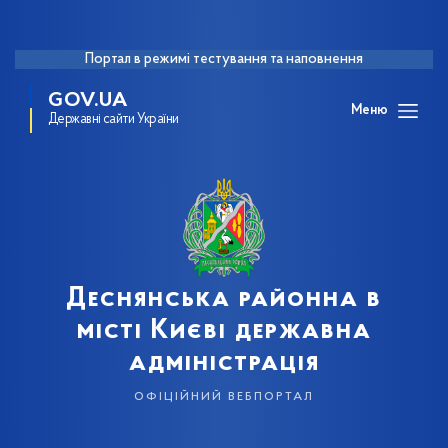
Портал в режимі тестування та наповнення
GOV.UA
Меню
Державні сайти України
Деснянська районна в
місті Києві державна
адміністрація
офіційний вебпортал