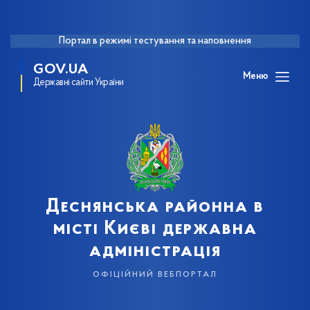
Портал в режимі тестування та наповнення
GOV.UA
Меню
Державні сайти України
Деснянська районна в
місті Києві державна
адміністрація
офіційний вебпортал