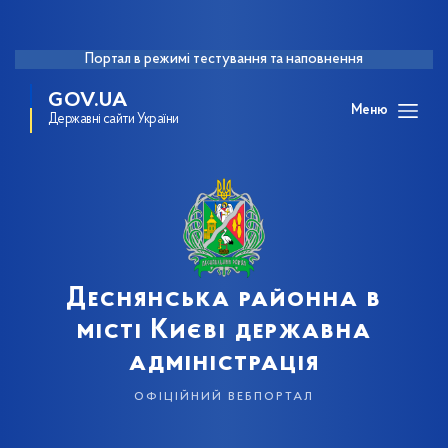
Портал в режимі тестування та наповнення
GOV.UA
Меню
Державні сайти України
Деснянська районна в
місті Києві державна
адміністрація
офіційний вебпортал