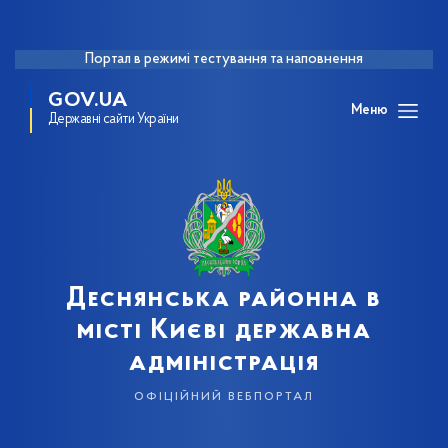
Портал в режимі тестування та наповнення
GOV.UA
Меню
Державні сайти України
Деснянська районна в
місті Києві державна
адміністрація
офіційний вебпортал