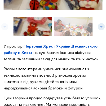
У просторі
Червоний Хрест України Деснянського
району м.Києва
на вул. Василя Іваниса відбувся
теплий та затишний захід для малечі та їхніх матусь.
Разом з волонтерами учасники знайомилися з
технікою валяння з вовни. З різнокольорових
шматочків під руками дітей та їхніх мам
народжувалися яскраві брелоки й фігурки.
Цей творчий процес подарував усім багато усмішок,
радості та натхнення . Матусі мали можливість