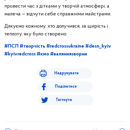
провести час з дітками у творчій атмосфері, а
малеча — відчути себе справжніми майстрами.
Дякуємо кожному, хто долучився, за щирість і
теплоту, яку було створено.
#ПСП
#творчість
#redcrossukraine
#desn_kyiv
#kyivredcross
#кмо
#валяннязворни
Надрукувати
Поділитися
Твітнути