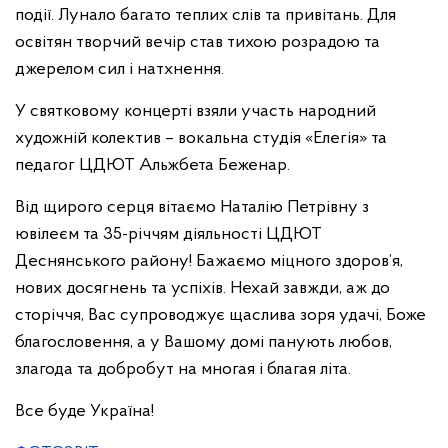
події. Лунало багато теплих слів та привітань. Для
освітян творчий вечір став тихою розрадою та
джерелом сил і натхнення.
У святковому концерті взяли участь народний
художній колектив – вокальна студія «Елегія» та
педагог ЦДЮТ Альжбета Беженар.
Від щирого серця вітаємо Наталію Петрівну з
ювілеєм та 35-річчям діяльності ЦДЮТ
Деснянського району! Бажаємо міцного здоров’я,
нових досягнень та успіхів. Нехай завжди, аж до
сторіччя, Вас супроводжує щаслива зоря удачі, Боже
благословення, а у Вашому домі панують любов,
злагода та добробут на многая і благая літа.
Все буде Україна!