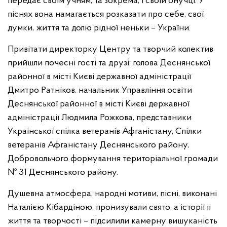
передає своїм учням, та зокрема, і своїй онучці. У
піснях вона намагається розказати про себе, свої
думки, життя та долю рідної неньки – України.
Привітати директорку Центру та творчий колектив
прийшли почесні гості та друзі: голова Деснянської
районної в місті Києві державної адміністрації
Дмитро Ратніков, начальник Управління освіти
Деснянської районної в місті Києві державної
адміністрації Людмила Рожкова, представники
Української спілка ветеранів Афганістану, Спілки
ветеранів Афганістану Деснянського району,
Добровольчого формування територіальної громади
№ 31 Деснянського району.
Душевна атмосфера, народні мотиви, пісні, виконані
Наталією Кібардіною, пронизували свято, а історії її
життя та творчості – підсилили камерну вишуканість