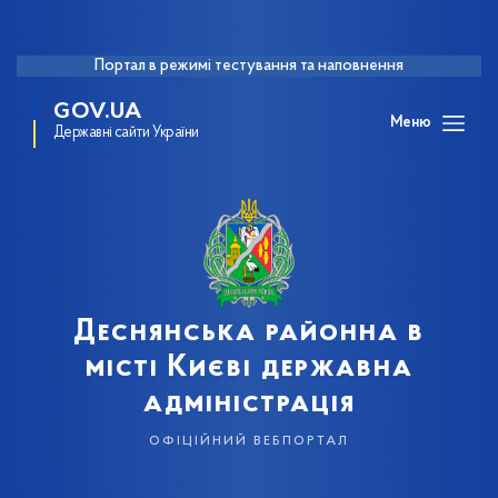
Портал в режимі тестування та наповнення
GOV.UA
Меню
Державні сайти України
Деснянська районна в
місті Києві державна
адміністрація
офіційний вебпортал