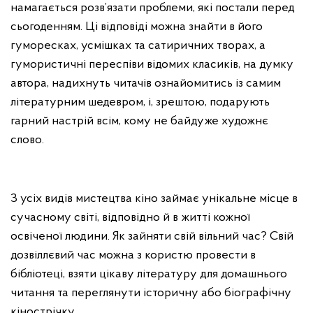
намагається розв’язати проблеми, які постали перед
сьогоденням. Ці відповіді можна знайти в його
гуморесках, усмішках та сатиричних творах, а
гумористичні переспіви відомих класиків, на думку
автора, надихнуть читачів ознайомитись із самим
літературним шедевром, і, зрештою, подарують
гарний настрій всім, кому не байдуже художнє
слово.
З усіх видів мистецтва кіно займає унікальне місце в
сучасному світі, відповідно й в житті кожної
освіченої людини. Як зайняти свій вільний час? Свій
дозвіллєвий час можна з користю провести в
бібліотеці, взяти цікаву літературу для домашнього
читання та переглянути історичну або біографічну
кінострічку.