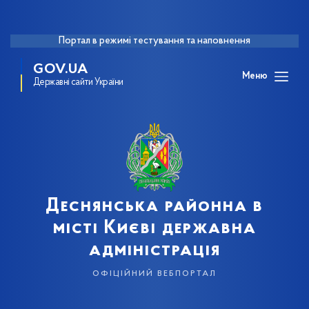
Портал в режимі тестування та наповнення
GOV.UA
Меню
Державні сайти України
Деснянська районна в
місті Києві державна
адміністрація
офіційний вебпортал