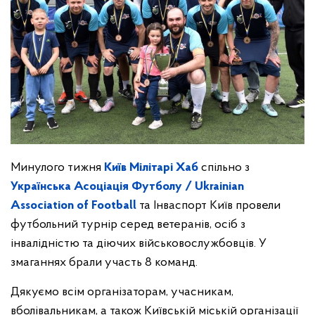
Минулого тижня
Київ Мілітарі Хаб
спільно з
Українська Асоціація Футболу / Ukrainian
Association of Football
та Інваспорт Київ провели
футбольний турнір серед ветеранів, осіб з
інвалідністю та діючих військовослужбовців. У
змаганнях брали участь 8 команд.
Дякуємо всім організаторам, учасникам,
вболівальникам, а також Київській міській організації