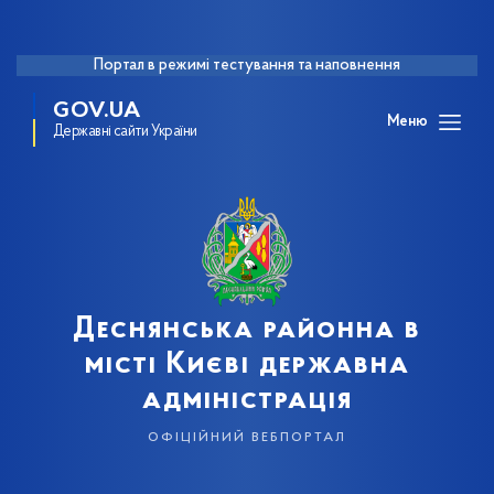
Портал в режимі тестування та наповнення
GOV.UA
Меню
Державні сайти України
Деснянська районна в
місті Києві державна
адміністрація
офіційний вебпортал