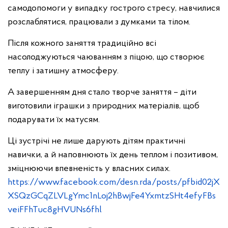
самодопомоги у випадку гострого стресу, навчилися
розслаблятися, працювали з думками та тілом.
Після кожного заняття традиційно всі
насолоджуються чаюванням з піцою, що створює
теплу і затишну атмосферу.
А завершенням дня стало творче заняття – діти
виготовили іграшки з природних матеріалів, щоб
подарувати їх матусям.
Ці зустрічі не лише дарують дітям практичні
навички, а й наповнюють їх день теплом і позитивом,
зміцнюючи впевненість у власних силах.
https://www.facebook.com/desn.rda/posts/pfbid02jX
XSQzGCqZLVLgYmc1nLoj2hBwjFe4YxmtzSHt4efyFBs
veiFFhTuc8gHVUNs6fhl