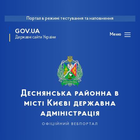
Портал в режимі тестування та наповнення
GOV.UA
Меню
Державні сайти України
Деснянська районна в
місті Києві державна
адміністрація
офіційний вебпортал