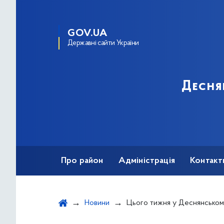
GOV.UA
Державні сайти України
Десня
Про район
Адміністрація
Контакт
Новини
Цього тижня у Деснянському районі відбудуться сезонний 