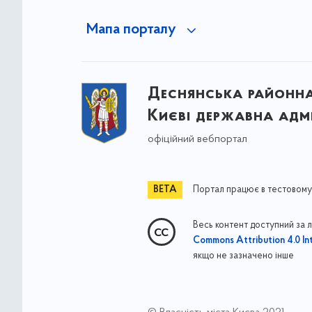
Мапа порталу
Деснянська районна 
Києві державна адмі
офіційний вебпортал
Портал працює в тестовому
Весь контент доступний за 
Commons Attribution 4.0 Int
якщо не зазначено інше