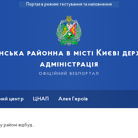
Портал в режимі тестування та наповнення
нська районна в місті Києві де
адміністрація
офіційний вебпортал
ний центр
ЦНАП
Алея Героїв
та сільськогосподарські ярмарки