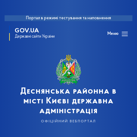
Портал в режимі тестування та наповнення
GOV.UA
Меню
Державні сайти України
Деснянська районна в
місті Києві державна
адміністрація
офіційний вебпортал