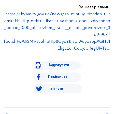
За матеріалами:
https://kyivcity.gov.ua/news/za_minuliy_tizhden_u_r
amkakh_di_proektu_likar_u_vashomu_domi_zdiysneno
_ponad_1000_obstezhen_grafik__mikola_povoroznik_3
69190/?
fbclid=IwAR2MV7JuhlpHIp8GycYBIsUFAqyoz5pXQHjJ1
EhgLzuKCqUjqURegUI9TsU
.
Надрукувати
Поділитися
Твітнути