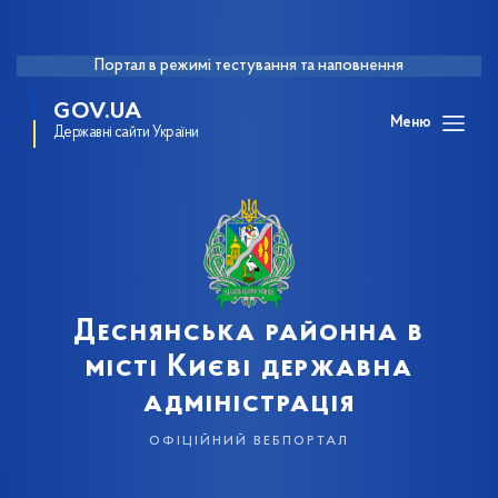
Портал в режимі тестування та наповнення
GOV.UA
Меню
Державні сайти України
Деснянська районна в
місті Києві державна
адміністрація
офіційний вебпортал