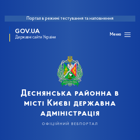
Портал в режимі тестування та наповнення
GOV.UA
Меню
Державні сайти України
Деснянська районна в
місті Києві державна
адміністрація
офіційний вебпортал