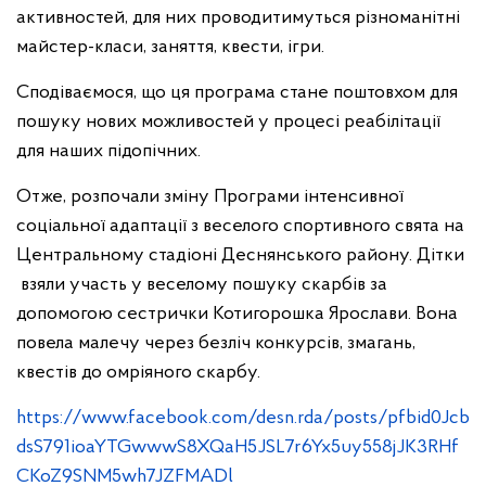
активностей, для них проводитимуться різноманітні
майстер-класи, заняття, квести, ігри.
Сподіваємося, що ця програма стане поштовхом для
пошуку нових можливостей у процесі реабілітації
для наших підопічних.
Отже, розпочали зміну Програми інтенсивної
соціальної адаптації з веселого спортивного свята на
Центральному стадіоні Деснянського району. Дітки
взяли участь у веселому пошуку скарбів за
допомогою сестрички Котигорошка Ярослави. Вона
повела малечу через безліч конкурсів, змагань,
квестів до омріяного скарбу.
https://www.facebook.com/desn.rda/posts/pfbid0Jcb
dsS791ioaYTGwwwS8XQaH5JSL7r6Yx5uy558jJK3RHf
CKoZ9SNM5wh7JZFMADl