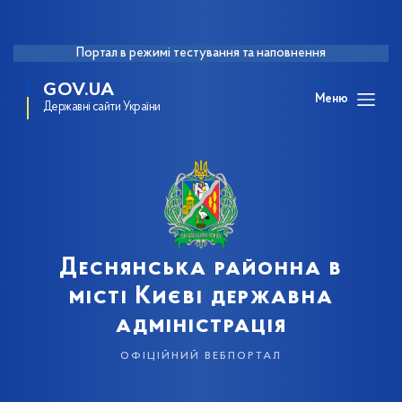
Портал в режимі тестування та наповнення
GOV.UA
Меню
Державні сайти України
Деснянська районна в
місті Києві державна
адміністрація
офіційний вебпортал