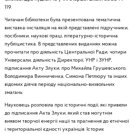
119.
Читачам бібліотеки була презентована тематична
виставка-інсталяція на якій представлені підручники,
посібники, наукові праці, літературно-історична
публіцистика. В представлених виданнях можна
прочитати про діяльність Центральної Ради, чотири
Універсали, діяльність Директорії, УНР і ЗУНР,
підписання Акту Злуки, про Михайла Грушевського,
Володимира Винниченка, Симона Петлюру та інших
відомих діячів періоду національно-визвольних
змагань.
Науковець розповіла про історичні події, які привели
до підписання Акта Злуки, який став могутнім
виявом творчої енергії нації та прагнення до етнічної
і територіальної єдності українців. Історик