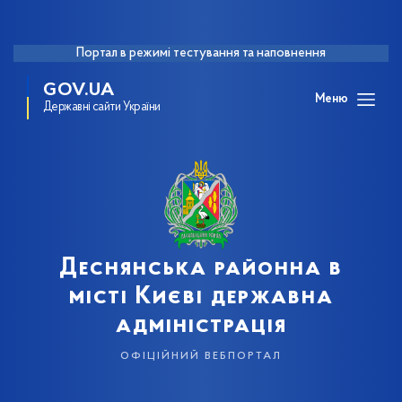
Портал в режимі тестування та наповнення
GOV.UA
Меню
Державні сайти України
Деснянська районна в
місті Києві державна
адміністрація
офіційний вебпортал