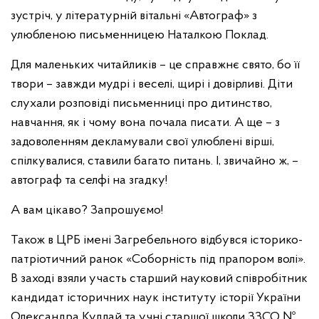
зустріч, у літературній вітальні «Автограф» з
улюбленою письменницею Наталкою Поклад.
Для маленьких читайликів – це справжнє свято, бо її
твори – завжди мудрі і веселі, щирі і довірливі. Діти
слухали розповіді письменниці про дитинство,
навчання, як і чому вона почала писати. А ще – з
задоволенням декламували свої улюблені вірші,
спілкувалися, ставили багато питань. І, звичайно ж, –
автограф та селфі на згадку!
А вам цікаво? Запрошуємо!
Також в ЦРБ імені Загребельного відбувся історико-
патріотичний ранок «Соборність під прапором волі».
В заході взяли участь старший науковий співробітник
кандидат історичних наук інституту історії України
Олександра Кудлай та учні старшої школи ЗЗСО №