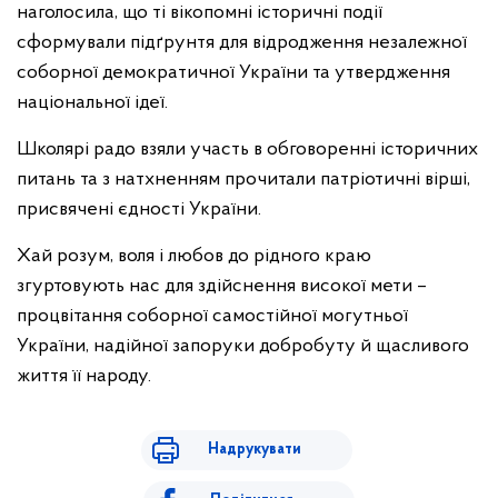
наголосила, що ті вікопомні історичні події
сформували підґрунтя для відродження незалежної
соборної демократичної України та утвердження
національної ідеї.
Школярі радо взяли участь в обговоренні історичних
питань та з натхненням прочитали патріотичні вірші,
присвячені єдності України.
Хай розум, воля і любов до рідного краю
згуртовують нас для здійснення високої мети –
процвітання соборної самостійної могутньої
України, надійної запоруки добробуту й щасливого
життя її народу.
Надрукувати