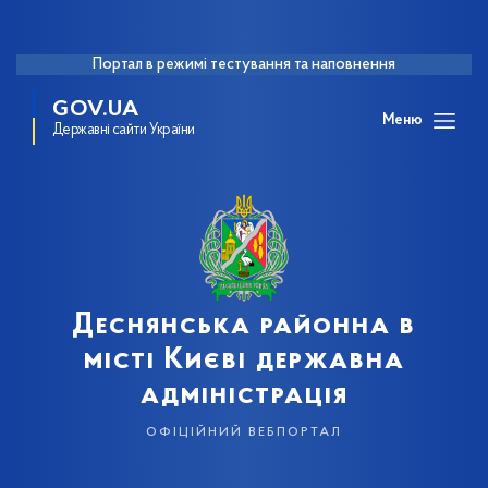
Портал в режимі тестування та наповнення
GOV.UA
Меню
Державні сайти України
Деснянська районна в
місті Києві державна
адміністрація
офіційний вебпортал