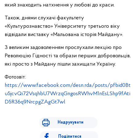
який знаходить натхнення у любові до краси.
Також, днями слухачі факультету
«Культурознавство» Університету третього віку
відвідали виставку «Мальована історія Майдану».
З великим задоволенням прослухали лекцію про
Революцію Гідності та образи перших добровольців,
які просто з Майдану пішли захищати Україну.
Фотозвіт:
https://www.facebook.com/desn.rda/posts/pfbid0Bt
u5jcvQi72VsqhbU7WrzqGngosRWhvM1nEsLShp9fAti
D5R36q9NrcpgZAgGt7wl
Надрукувати
Поділитися